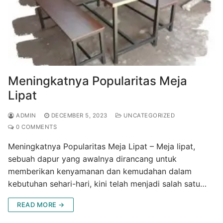
Meningkatnya Popularitas Meja
Lipat
ADMIN
DECEMBER 5, 2023
UNCATEGORIZED
0 COMMENTS
Meningkatnya Popularitas Meja Lipat – Meja lipat,
sebuah dapur yang awalnya dirancang untuk
memberikan kenyamanan dan kemudahan dalam
kebutuhan sehari-hari, kini telah menjadi salah satu…
READ MORE →