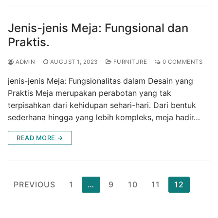
Jenis-jenis Meja: Fungsional dan
Praktis.
ADMIN
AUGUST 1, 2023
FURNITURE
0 COMMENTS
jenis-jenis Meja: Fungsionalitas dalam Desain yang
Praktis Meja merupakan perabotan yang tak
terpisahkan dari kehidupan sehari-hari. Dari bentuk
sederhana hingga yang lebih kompleks, meja hadir…
READ MORE →
Posts
PREVIOUS
1
…
9
10
11
12
pagination