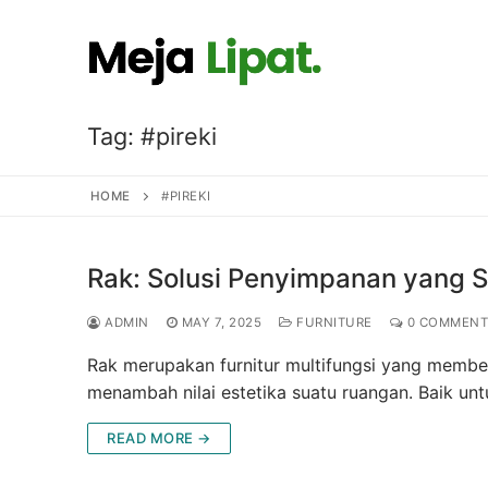
Skip
to
content
Tag:
#pireki
HOME
#PIREKI
Rak: Solusi Penyimpanan yang S
ADMIN
MAY 7, 2025
FURNITURE
0 COMMENT
Rak merupakan furnitur multifungsi yang member
menambah nilai estetika suatu ruangan. Baik un
READ MORE →