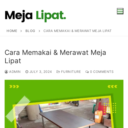
Skip
to
content
HOME
BLOG
CARA MEMAKAI & MERAWAT MEJA LIPAT
Cara Memakai & Merawat Meja
Lipat
ADMIN
JULY 3, 2024
FURNITURE
0 COMMENTS