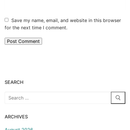
Save my name, email, and website in this browser
for the next time I comment.
SEARCH
Search
for:
ARCHIVES
August 2026