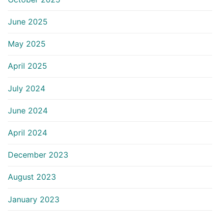
June 2025
May 2025
April 2025
July 2024
June 2024
April 2024
December 2023
August 2023
January 2023