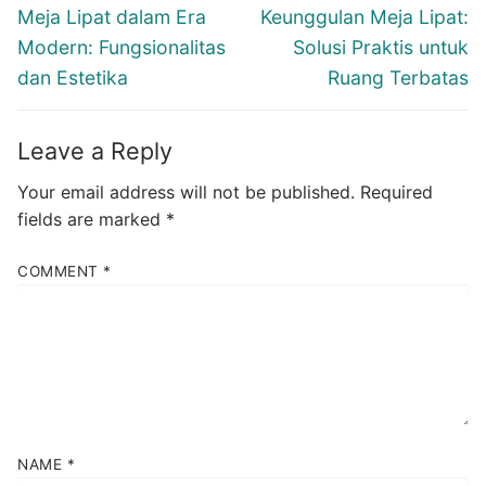
navigation
Previous
Next
Meja Lipat dalam Era
Keunggulan Meja Lipat:
post:
post:
Modern: Fungsionalitas
Solusi Praktis untuk
dan Estetika
Ruang Terbatas
Leave a Reply
Your email address will not be published.
Required
fields are marked
*
COMMENT
*
NAME
*