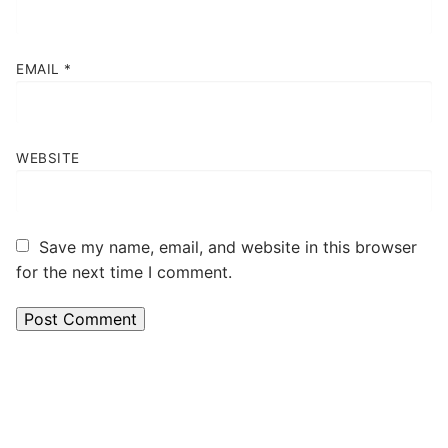
EMAIL
*
WEBSITE
Save my name, email, and website in this browser
for the next time I comment.