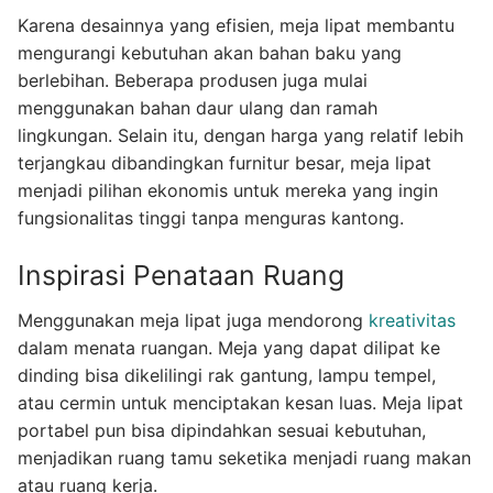
Karena desainnya yang efisien, meja lipat membantu
mengurangi kebutuhan akan bahan baku yang
berlebihan. Beberapa produsen juga mulai
menggunakan bahan daur ulang dan ramah
lingkungan. Selain itu, dengan harga yang relatif lebih
terjangkau dibandingkan furnitur besar, meja lipat
menjadi pilihan ekonomis untuk mereka yang ingin
fungsionalitas tinggi tanpa menguras kantong.
Inspirasi Penataan Ruang
Menggunakan meja lipat juga mendorong
kreativitas
dalam menata ruangan. Meja yang dapat dilipat ke
dinding bisa dikelilingi rak gantung, lampu tempel,
atau cermin untuk menciptakan kesan luas. Meja lipat
portabel pun bisa dipindahkan sesuai kebutuhan,
menjadikan ruang tamu seketika menjadi ruang makan
atau ruang kerja.