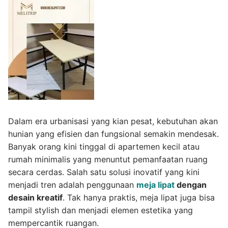
Dalam era urbanisasi yang kian pesat, kebutuhan akan
hunian yang efisien dan fungsional semakin mendesak.
Banyak orang kini tinggal di apartemen kecil atau
rumah minimalis yang menuntut pemanfaatan ruang
secara cerdas. Salah satu solusi inovatif yang kini
menjadi tren adalah penggunaan
meja lipat
dengan
desain kreatif
. Tak hanya praktis, meja lipat juga bisa
tampil stylish dan menjadi elemen estetika yang
mempercantik ruangan.