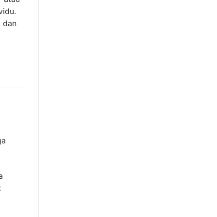
vidu.
a dan
ga
a
t