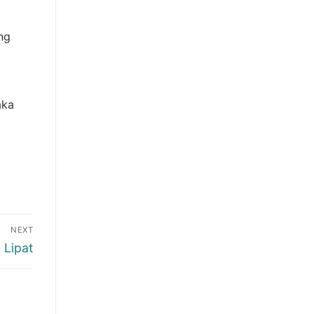
ng
aka
NEXT
 Lipat