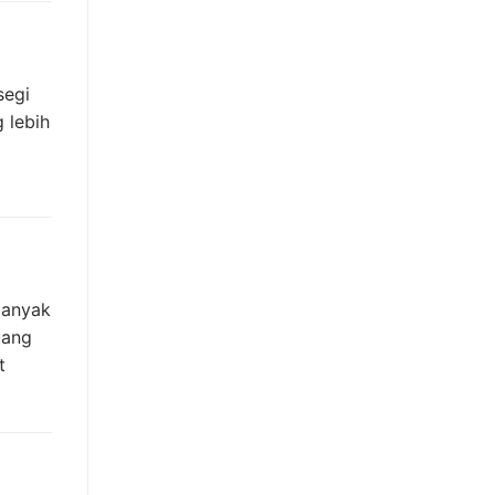
segi
 lebih
banyak
uang
t