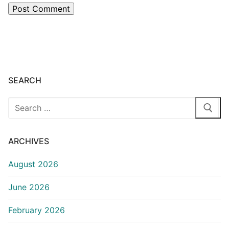
SEARCH
Search
for:
ARCHIVES
August 2026
June 2026
February 2026