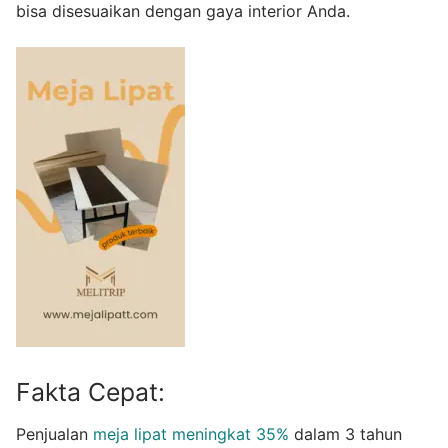
bisa disesuaikan dengan gaya interior Anda.
Fakta Cepat:
Penjualan
meja lipat meningkat 35%
dalam 3 tahun