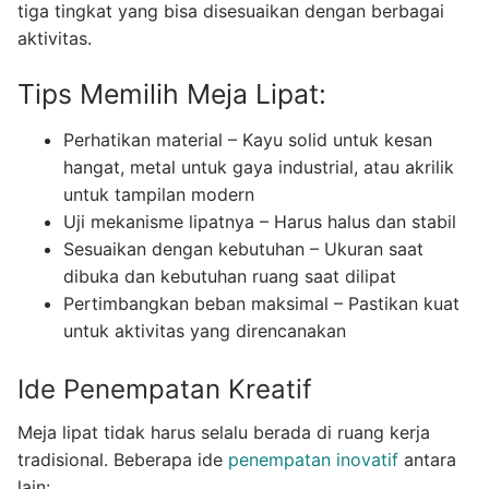
tiga tingkat yang bisa disesuaikan dengan berbagai
aktivitas.
Tips Memilih Meja Lipat:
Perhatikan material – Kayu solid untuk kesan
hangat, metal untuk gaya industrial, atau akrilik
untuk tampilan modern
Uji mekanisme lipatnya – Harus halus dan stabil
Sesuaikan dengan kebutuhan – Ukuran saat
dibuka dan kebutuhan ruang saat dilipat
Pertimbangkan beban maksimal – Pastikan kuat
untuk aktivitas yang direncanakan
Ide Penempatan Kreatif
Meja lipat tidak harus selalu berada di ruang kerja
tradisional. Beberapa ide
penempatan inovatif
antara
lain: