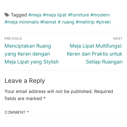
Tagged
#meja #meja lipat #furniture #modern
#meja minimalis #hemat # ruang #melitrip #pireki
Post
PREVIOUS
NEXT
navigation
Previous
Next
Menciptakan Ruang
Meja Lipat Multifungsi:
post:
post:
yang Keren dengan
Keren dan Praktis untuk
Meja Lipat yang Stylish
Setiap Ruangan
Leave a Reply
Your email address will not be published.
Required
fields are marked
*
COMMENT
*