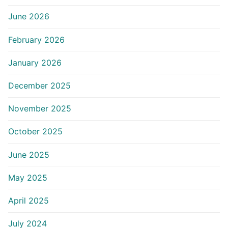
June 2026
February 2026
January 2026
December 2025
November 2025
October 2025
June 2025
May 2025
April 2025
July 2024