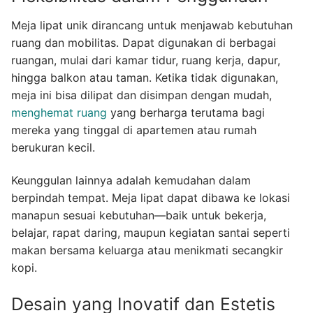
Meja lipat unik dirancang untuk menjawab kebutuhan
ruang dan mobilitas. Dapat digunakan di berbagai
ruangan, mulai dari kamar tidur, ruang kerja, dapur,
hingga balkon atau taman. Ketika tidak digunakan,
meja ini bisa dilipat dan disimpan dengan mudah,
menghemat ruang
yang berharga terutama bagi
mereka yang tinggal di apartemen atau rumah
berukuran kecil.
Keunggulan lainnya adalah kemudahan dalam
berpindah tempat. Meja lipat dapat dibawa ke lokasi
manapun sesuai kebutuhan—baik untuk bekerja,
belajar, rapat daring, maupun kegiatan santai seperti
makan bersama keluarga atau menikmati secangkir
kopi.
Desain yang Inovatif dan Estetis