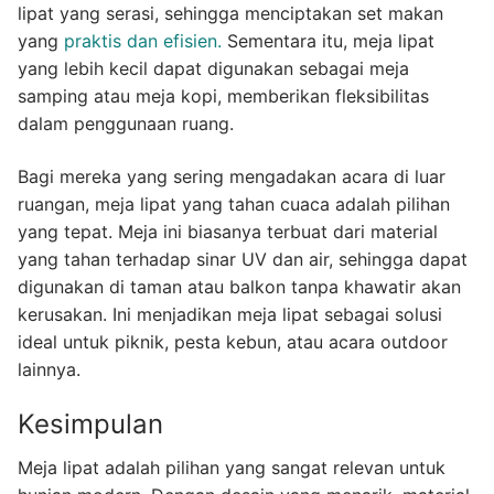
lipat yang serasi, sehingga menciptakan set makan
yang
praktis dan efisien.
Sementara itu, meja lipat
yang lebih kecil dapat digunakan sebagai meja
samping atau meja kopi, memberikan fleksibilitas
dalam penggunaan ruang.
Bagi mereka yang sering mengadakan acara di luar
ruangan, meja lipat yang tahan cuaca adalah pilihan
yang tepat. Meja ini biasanya terbuat dari material
yang tahan terhadap sinar UV dan air, sehingga dapat
digunakan di taman atau balkon tanpa khawatir akan
kerusakan. Ini menjadikan meja lipat sebagai solusi
ideal untuk piknik, pesta kebun, atau acara outdoor
lainnya.
Kesimpulan
Meja lipat adalah pilihan yang sangat relevan untuk