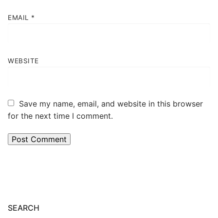
EMAIL
*
WEBSITE
Save my name, email, and website in this browser
for the next time I comment.
SEARCH