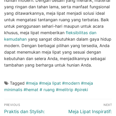
hunian modern. Dengan desain yang menarik, material
yang ringan dan tahan lama, serta manfaat fungsional
yang ditawarkannya, meja lipat menjadi solusi ideal
untuk mengatasi tantangan ruang yang terbatas. Baik
untuk penggunaan sehari-hari maupun untuk acara
khusus, meja lipat memberikan
fleksibilitas dan
kemudahan
yang sangat dibutuhkan dalam gaya hidup
modern. Dengan berbagai pilihan yang tersedia, Anda
dapat menemukan meja lipat yang sesuai dengan
kebutuhan dan selera Anda, menjadikannya sebagai
tambahan yang berharga untuk hunian Anda.
Tagged
#meja #meja lipat #modern #meja
minimalis #hemat # ruang #melitrip #pireki
Post
PREVIOUS
NEXT
navigation
Previous
Next
Praktis dan Stylish:
Meja Lipat Inspiratif: