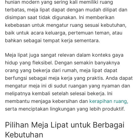
hunian modern yang sering kali memiliki ruang
terbatas, meja lipat dapat dengan mudah dilipat dan
disimpan saat tidak digunakan. Ini memberikan
kebebasan untuk mengatur ruang sesuai kebutuhan,
baik untuk acara keluarga, pertemuan teman, atau
bahkan sebagai tempat kerja sementara.
Meja lipat juga sangat relevan dalam konteks gaya
hidup yang fleksibel. Dengan semakin banyaknya
orang yang bekerja dari rumah, meja lipat dapat
berfungsi sebagai meja kerja yang praktis. Anda dapat
mengatur meja ini di sudut ruangan yang nyaman dan
melipatnya kembali setelah selesai bekerja. Ini
membantu menjaga kebersihan dan
kerapihan ruang,
serta menciptakan lingkungan yang lebih produktif.
Pilihan Meja Lipat untuk Berbagai
Kebutuhan