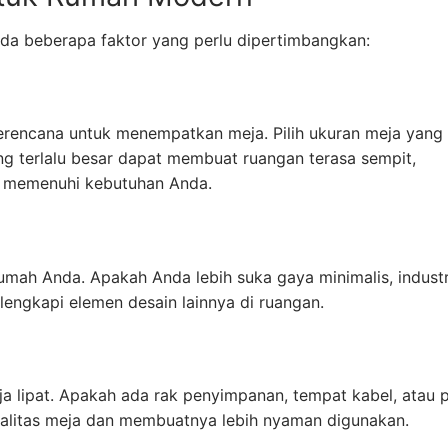
ada beberapa faktor yang perlu dipertimbangkan:
rencana untuk menempatkan meja. Pilih ukuran meja yang 
ng terlalu besar dapat membuat ruangan terasa sempit,
ak memenuhi kebutuhan Anda.
umah Anda. Apakah Anda lebih suka gaya minimalis, industri
elengkapi elemen desain lainnya di ruangan.
ja lipat. Apakah ada rak penyimpanan, tempat kabel, atau 
onalitas meja dan membuatnya lebih nyaman digunakan.