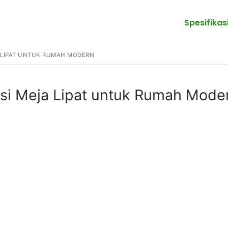
Spesifikas
A LIPAT UNTUK RUMAH MODERN
si Meja Lipat untuk Rumah Mode