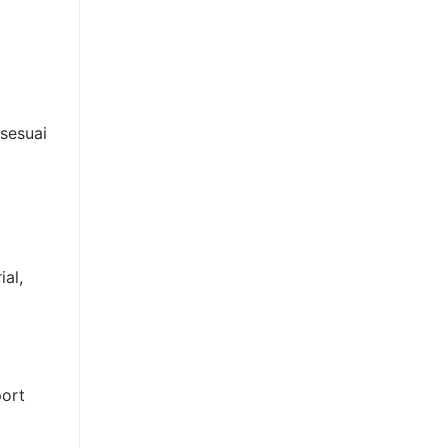
sesuai
al,
port