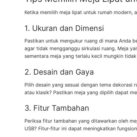
Ketika memilih meja lipat untuk rumah modern, 
1. Ukuran dan Dimensi
Pastikan untuk mengukur ruang di mana Anda be
agar tidak mengganggu sirkulasi ruang. Meja ya
sementara meja yang terlalu kecil mungkin tid
2. Desain dan Gaya
Pilih desain yang sesuai dengan tema dekorasi r
atau klasik? Pastikan meja yang dipilih dapat m
3. Fitur Tambahan
Periksa fitur tambahan yang ditawarkan oleh me
USB? Fitur-fitur ini dapat meningkatkan fungsi