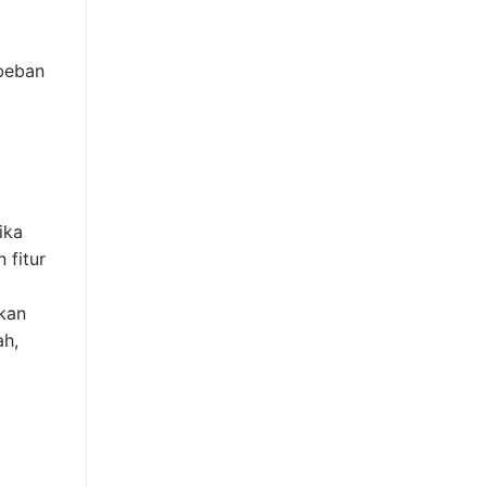
 beban
ika
 fitur
kan
ah,