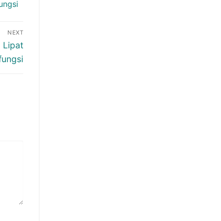
ungsi
NEXT
 Lipat
fungsi