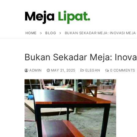
Skip
to
content
HOME
BLOG
BUKAN SEKADAR MEJA: INOVASI MEJ
Bukan Sekadar Meja: Inova
ADMIN
MAY 21, 2025
ELEGAN
0 COMMENTS