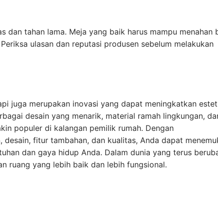
itas dan tahan lama. Meja yang baik harus mampu menahan
 Periksa ulasan dan reputasi produsen sebelum melakukan
etapi juga merupakan inovasi yang dapat meningkatkan estet
bagai desain yang menarik, material ramah lingkungan, dan
makin populer di kalangan pemilik rumah. Dengan
 desain, fitur tambahan, dan kualitas, Anda dapat menemu
uhan dan gaya hidup Anda. Dalam dunia yang terus berub
n ruang yang lebih baik dan lebih fungsional.