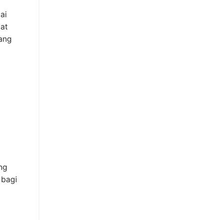
ai
pat
ang
ng
 bagi