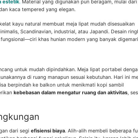
 estetik
.
Material yang digunakan pun beragam, mulai dari
m dan kaca tempered yang elegan.
okelat kayu natural membuat meja lipat mudah disesuaikan
nimalis, Scandinavian, industrial, atau Japandi. Desain rin
n fungsional—ciri khas hunian modern yang banyak digemari
irancang untuk mudah dipindahkan. Meja lipat portabel deng
nakannya di ruang manapun sesuai kebutuhan. Hari ini me
bisa berpindah ke balkon untuk menikmati kopi sambil
rikan
kebebasan dalam mengatur ruang dan aktivitas
, se
ingkungan
an dari segi
efisiensi biaya
. Alih-alih membeli beberapa fu