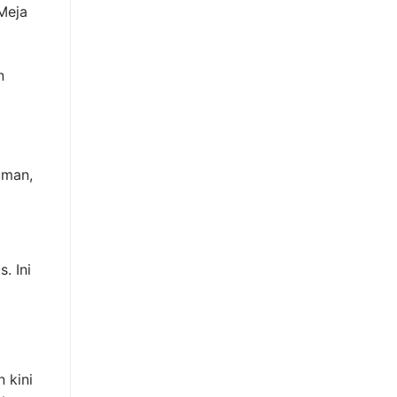
 Meja
n
uman,
. Ini
 kini