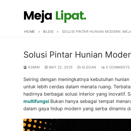
Skip
to
content
HOME
BLOG
SOLUSI PINTAR HUNIAN MODERN: MEJA
Solusi Pintar Hunian Moder
ADMIN
MAY 22, 2025
ELEGAN
0 COMMENTS
Seiring dengan meningkatnya kebutuhan hunian
untuk lebih cerdas dalam menata ruang. Terbata
hadirnya berbagai solusi interior yang inovatif.
multifungsi
Bukan hanya sebagai tempat menaruh 
dalam gaya hidup modern yang serba dinamis da