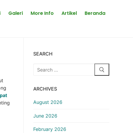
i
Galeri
More Info
Artikel
Beranda
SEARCH
Search
for:
ut
ong
ARCHIVES
ipat
August 2026
nting
June 2026
February 2026