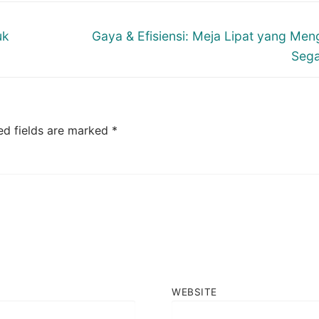
Next
uk
Gaya & Efisiensi: Meja Lipat yang Me
post:
Sega
ed fields are marked
*
WEBSITE