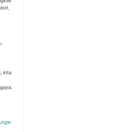
ingkas
abot,
n
, kita
 gaya.
ungsi