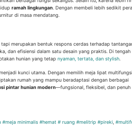
ntikan berbagai fungsi sekaligus. Selain itu, karena lebih r
hidup
ramah lingkungan
. Dengan membeli lebih sedikit per
urnitur di masa mendatang.
n, tapi merupakan bentuk respons cerdas terhadap tantanga
a, dan efisiensi dalam satu desain yang praktis. Di tengah
ptakan hunian yang tetap
nyaman, tertata, dan stylish
.
menjadi kunci utama. Dengan memilih meja lipat multifungsi
ciptakan rumah yang mampu beradaptasi dengan berbagai
usi pintar hunian modern
—fungsional, fleksibel, dan penuh
 #meja minimalis #hemat # ruang #melitrip #pireki
,
#multif