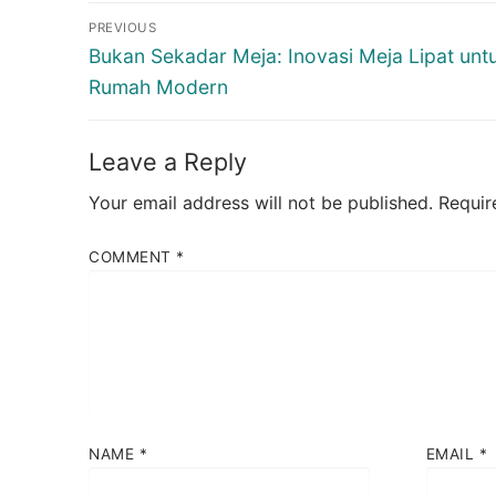
Post
PREVIOUS
navigation
Previous
Bukan Sekadar Meja: Inovasi Meja Lipat unt
post:
Rumah Modern
Leave a Reply
Your email address will not be published.
Requir
COMMENT
*
NAME
*
EMAIL
*